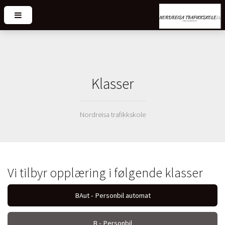
Klasser
Nordreisa trafikkskole
Vi tilbyr opplæring i følgende klasser
BAut - Personbil automat
B - Personbil