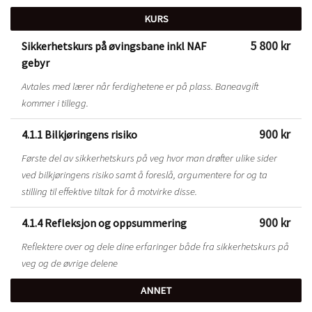
KURS
5 800 kr
Sikkerhetskurs på øvingsbane inkl NAF
gebyr
Avtales med lærer når ferdighetene er på plass. Baneavgift
kommer i tillegg.
900 kr
4.1.1 Bilkjøringens risiko
Første del av sikkerhetskurs på veg hvor man drøfter ulike sider
ved bilkjøringens risiko samt å foreslå, argumentere for og ta
stilling til effektive tiltak for å motvirke disse.
900 kr
4.1.4 Refleksjon og oppsummering
Reflektere over og dele dine erfaringer både fra sikkerhetskurs på
veg og de øvrige delene
ANNET