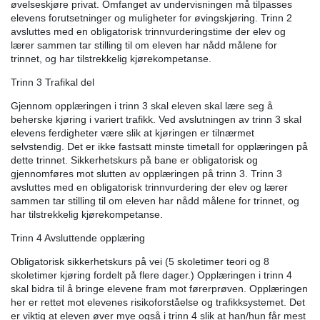
øvelseskjøre privat. Omfanget av undervisningen må tilpasses
elevens forutsetninger og muligheter for øvingskjøring. Trinn 2
avsluttes med en obligatorisk trinnvurderingstime der elev og
lærer sammen tar stilling til om eleven har nådd målene for
trinnet, og har tilstrekkelig kjørekompetanse.
Trinn 3 Trafikal del
Gjennom opplæringen i trinn 3 skal eleven skal lære seg å
beherske kjøring i variert trafikk. Ved avslutningen av trinn 3 skal
elevens ferdigheter være slik at kjøringen er tilnærmet
selvstendig. Det er ikke fastsatt minste timetall for opplæringen på
dette trinnet. Sikkerhetskurs på bane er obligatorisk og
gjennomføres mot slutten av opplæringen på trinn 3. Trinn 3
avsluttes med en obligatorisk trinnvurdering der elev og lærer
sammen tar stilling til om eleven har nådd målene for trinnet, og
har tilstrekkelig kjørekompetanse.
Trinn 4 Avsluttende opplæring
Obligatorisk sikkerhetskurs på vei (5 skoletimer teori og 8
skoletimer kjøring fordelt på flere dager.) Opplæringen i trinn 4
skal bidra til å bringe elevene fram mot førerprøven. Opplæringen
her er rettet mot elevenes risikoforståelse og trafikksystemet. Det
er viktig at eleven øver mye også i trinn 4 slik at han/hun får mest