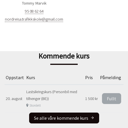
Tommy Marvik
95 08 62 64
nordreisa.trafikkskole@gmail.com
Kommende kurs
Oppstart
Kurs
Pris
Påmelding
Lastsikringskurs (Personbil med
Fullt
20. august
tilhenger (BE))
1 500 kr
Storslett
Se alle våre kommende kurs