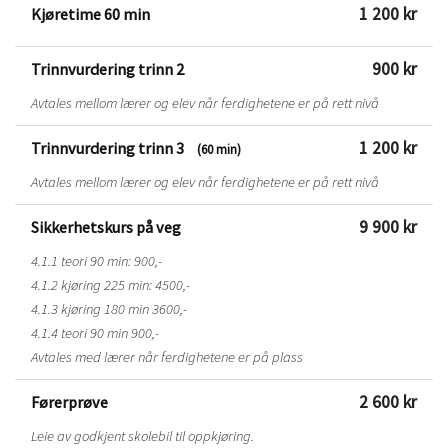
1 200 kr
Kjøretime 60 min
900 kr
Trinnvurdering trinn 2
Avtales mellom lærer og elev når ferdighetene er på rett nivå
1 200 kr
Trinnvurdering trinn 3
(60 min)
Avtales mellom lærer og elev når ferdighetene er på rett nivå
9 900 kr
Sikkerhetskurs på veg
4.1.1 teori 90 min: 900,-
4.1.2 kjøring 225 min: 4500,-
4.1.3 kjøring 180 min 3600,-
4.1.4 teori 90 min 900,-
Avtales med lærer når ferdighetene er på plass
2 600 kr
Førerprøve
Leie av godkjent skolebil til oppkjøring.