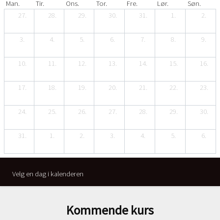
Man.
Tir.
Ons.
Tor.
Fre.
Lør.
Søn.
27.
28.
29.
30.
31.
1.
2.
3.
4.
5.
6.
7.
8.
9.
10.
11.
12.
13.
14.
15.
16.
17.
18.
19.
20.
21.
22.
23.
24.
25.
26.
27.
28.
29.
30.
31.
1.
2.
3.
4.
5.
6.
Velg en dag i kalenderen
Kommende kurs