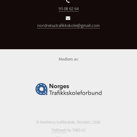
95 08 62 64
nordreisa.trafikkskole@gmail.com
Medlem av:
© Nordreisa trafikkskole, Storslett / 2026
TABSweb
by TABS AS